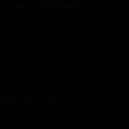
外玩家要搬空树干蛋糕的商店需要额外1600的袜子兑换
最高的
子。加上要兑换额外20个树干蛋糕，需要一共9600个商店
增加奇迹袜子掉落+1，满破+2